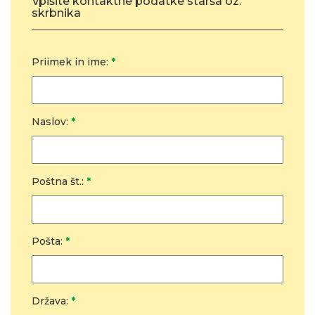
Vpišite kontaktne podatke starša oz.
skrbnika
Priimek in ime:
*
Naslov:
*
Poštna št.:
*
Pošta:
*
Država:
*