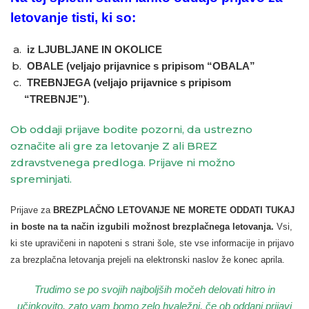
letovanje tisti, ki so:
iz LJUBLJANE IN OKOLICE
OBALE (veljajo prijavnice s pripisom “OBALA”
TREBNJEGA (veljajo prijavnice s pripisom
“TREBNJE”)
.
Ob oddaji prijave bodite pozorni, da ustrezno
označite ali gre za letovanje Z ali BREZ
zdravstvenega predloga. Prijave ni možno
spreminjati.
Prijave za
BREZPLAČNO LETOVANJE NE MORETE ODDATI TUKAJ
in boste na ta način izgubili možnost brezplačnega letovanja.
Vsi,
ki ste upravičeni in napoteni s strani šole, ste vse informacije in prijavo
za brezplačna letovanja prejeli na elektronski naslov že konec aprila.
Trudimo se po svojih najboljših močeh delovati hitro in
učinkovito, zato vam bomo zelo hvaležni, če ob oddani prijavi