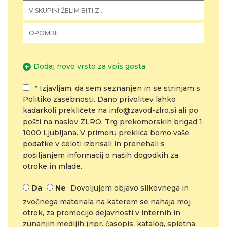
Dodaj novo vrsto za vpis gosta
*
Izjavljam, da sem seznanjen in se strinjam s
Politiko zasebnosti. Dano privolitev lahko
kadarkoli prekličete na info@zavod-zlro.si ali po
pošti na naslov ZLRO, Trg prekomorskih brigad 1,
1000 Ljubljana. V primeru preklica bomo vaše
podatke v celoti izbrisali in prenehali s
pošiljanjem informacij o naših dogodkih za
otroke in mlade.
Da
Ne
Dovoljujem objavo slikovnega in
zvočnega materiala na katerem se nahaja moj
otrok, za promocijo dejavnosti v internih in
zunanjih medijih (npr. časopis, katalog, spletna