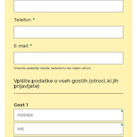
Telefon:
*
E-mail:
*
Vnesite podatke starša, kateremu bo izdan račun.
Vpišite podatke o vseh gostih (otroci, ki jih
prijavljate)
Gost
1
*
*