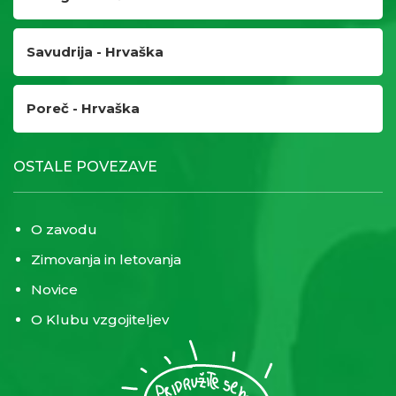
Savudrija - Hrvaška
Poreč - Hrvaška
OSTALE POVEZAVE
O zavodu
Zimovanja in letovanja
Novice
O Klubu vzgojiteljev