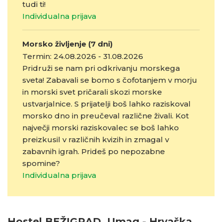
tudi ti!
Individualna prijava
Morsko življenje (7 dni)
Termin: 24.08.2026 - 31.08.2026
Pridruži se nam pri odkrivanju morskega
sveta! Zabavali se bomo s čofotanjem v morju
in morski svet pričarali skozi morske
ustvarjalnice. S prijatelji boš lahko raziskoval
morsko dno in preučeval različne živali. Kot
največji morski raziskovalec se boš lahko
preizkusil v različnih kvizih in zmagal v
zabavnih igrah. Prideš po nepozabne
spomine?
Individualna prijava
Hostel BEŽIGRAD, Umag - Hrvaška