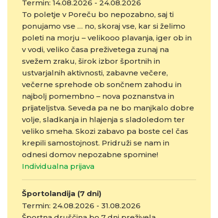
Termin: 14.08.2026 - 24.08.2026
To poletje v Poreču bo nepozabno, saj ti
ponujamo vse … no, skoraj vse, kar si želimo
poleti na morju – velikooo plavanja, iger ob in
v vodi, veliko časa preživetega zunaj na
svežem zraku, širok izbor športnih in
ustvarjalnih aktivnosti, zabavne večere,
večerne sprehode ob sončnem zahodu in
najbolj pomembno – nova poznanstva in
prijateljstva. Seveda pa ne bo manjkalo dobre
volje, sladkanja in hlajenja s sladoledom ter
veliko smeha. Skozi zabavo pa boste cel čas
krepili samostojnost. Pridruži se nam in
odnesi domov nepozabne spomine!
Individualna prijava
Športolandija (7 dni)
Termin: 24.08.2026 - 31.08.2026
Športna druščina bo 7 dni preživela