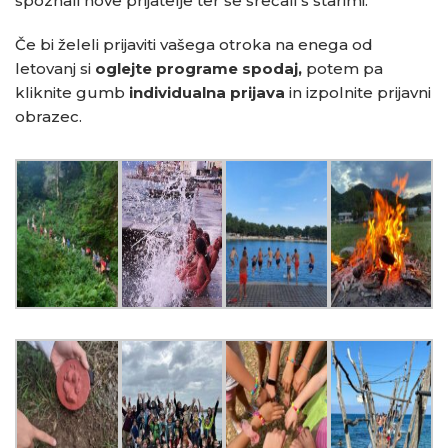
spoznali nove prijatelje ter se srečali s starimi.
Če bi želeli prijaviti vašega otroka na enega od
letovanj si
oglejte programe spodaj,
potem pa
kliknite gumb
individualna prijava
in izpolnite prijavni
obrazec.