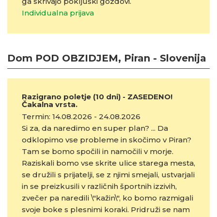
ga skrivajo pokljuški gozdovi.
Individualna prijava
Dom POD OBZIDJEM, Piran - Slovenija
Razigrano poletje (10 dni) - ZASEDENO!
Čakalna vrsta.
Termin: 14.08.2026 - 24.08.2026
Si za, da naredimo en super plan? ... Da
odklopimo vse probleme in skočimo v Piran?
Tam se bomo spočili in namočili v morje.
Raziskali bomo vse skrite ulice starega mesta,
se družili s prijatelji, se z njimi smejali, ustvarjali
in se preizkusili v različnih športnih izzivih,
zvečer pa naredili \"kažin\", ko bomo razmigali
svoje boke s plesnimi koraki. Pridruži se nam