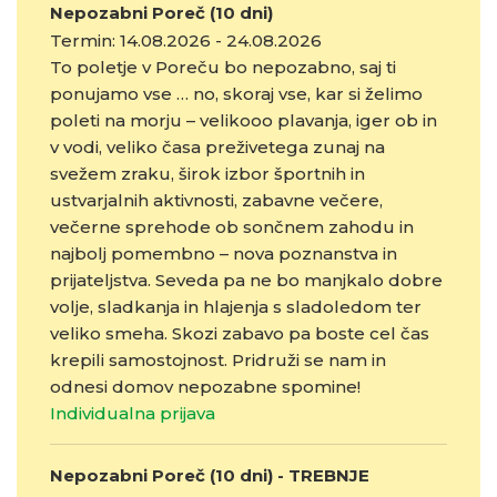
Nepozabni Poreč (10 dni)
Termin: 14.08.2026 - 24.08.2026
To poletje v Poreču bo nepozabno, saj ti
ponujamo vse … no, skoraj vse, kar si želimo
poleti na morju – velikooo plavanja, iger ob in
v vodi, veliko časa preživetega zunaj na
svežem zraku, širok izbor športnih in
ustvarjalnih aktivnosti, zabavne večere,
večerne sprehode ob sončnem zahodu in
najbolj pomembno – nova poznanstva in
prijateljstva. Seveda pa ne bo manjkalo dobre
volje, sladkanja in hlajenja s sladoledom ter
veliko smeha. Skozi zabavo pa boste cel čas
krepili samostojnost. Pridruži se nam in
odnesi domov nepozabne spomine!
Individualna prijava
Nepozabni Poreč (10 dni) - TREBNJE