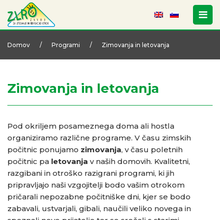
Domov
/
Programi
/
Zimovanja in letovanja
Zimovanja in letovanja
Pod okriljem posameznega doma ali hostla
organiziramo različne programe. V času zimskih
počitnic ponujamo
zimovanja
, v času poletnih
počitnic pa
letovanja
v naših domovih. Kvalitetni,
razgibani in otroško razigrani programi, ki jih
pripravljajo naši vzgojitelji bodo vašim otrokom
pričarali nepozabne počitniške dni, kjer se bodo
zabavali, ustvarjali, gibali, naučili veliko novega in