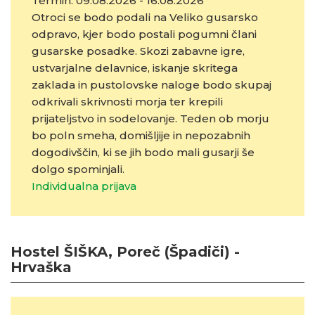
Termin: 09.08.2026 - 16.08.2026
Otroci se bodo podali na Veliko gusarsko
odpravo, kjer bodo postali pogumni člani
gusarske posadke. Skozi zabavne igre,
ustvarjalne delavnice, iskanje skritega
zaklada in pustolovske naloge bodo skupaj
odkrivali skrivnosti morja ter krepili
prijateljstvo in sodelovanje. Teden ob morju
bo poln smeha, domišljije in nepozabnih
dogodivščin, ki se jih bodo mali gusarji še
dolgo spominjali.
Individualna prijava
Hostel ŠIŠKA, Poreč (Špadiči) -
Hrvaška