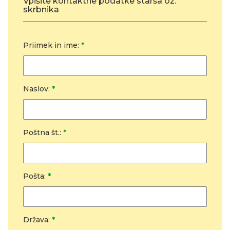
Vpišite kontaktne podatke starša oz.
skrbnika
Priimek in ime:
*
Naslov:
*
Poštna št.:
*
Pošta:
*
Država:
*