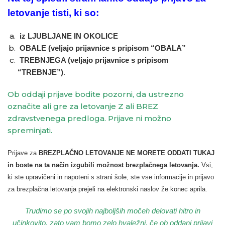
letovanje tisti, ki so:
iz LJUBLJANE IN OKOLICE
OBALE (veljajo prijavnice s pripisom “OBALA”
TREBNJEGA (veljajo prijavnice s pripisom
“TREBNJE”)
.
Ob oddaji prijave bodite pozorni, da ustrezno
označite ali gre za letovanje Z ali BREZ
zdravstvenega predloga. Prijave ni možno
spreminjati.
Prijave za
BREZPLAČNO LETOVANJE NE MORETE ODDATI TUKAJ
in boste na ta način izgubili možnost brezplačnega letovanja.
Vsi,
ki ste upravičeni in napoteni s strani šole, ste vse informacije in prijavo
za brezplačna letovanja prejeli na elektronski naslov že konec aprila.
Trudimo se po svojih najboljših močeh delovati hitro in
učinkovito, zato vam bomo zelo hvaležni, če ob oddani prijavi