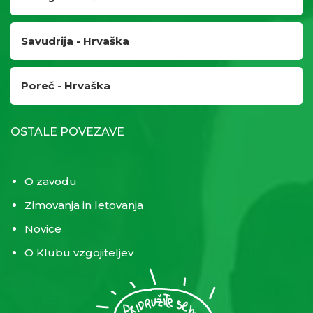
Savudrija - Hrvaška
Poreč - Hrvaška
OSTALE POVEZAVE
O zavodu
Zimovanja in letovanja
Novice
O Klubu vzgojiteljev