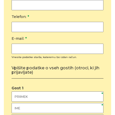
Telefon:
*
E-mail:
*
Vnesite podatke starša, kateremu bo izdan račun.
Vpišite podatke o vseh gostih (otroci, ki jih
prijavljate)
Gost
1
*
*