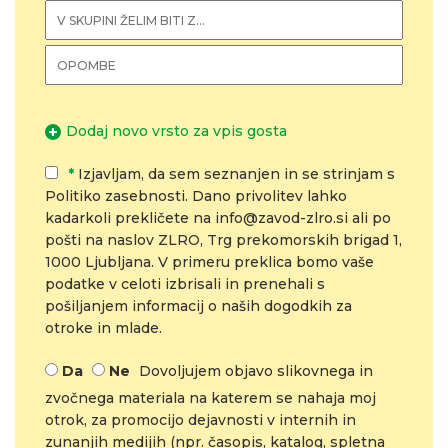
Dodaj novo vrsto za vpis gosta
*
Izjavljam, da sem seznanjen in se strinjam s
Politiko zasebnosti. Dano privolitev lahko
kadarkoli prekličete na info@zavod-zlro.si ali po
pošti na naslov ZLRO, Trg prekomorskih brigad 1,
1000 Ljubljana. V primeru preklica bomo vaše
podatke v celoti izbrisali in prenehali s
pošiljanjem informacij o naših dogodkih za
otroke in mlade.
Da
Ne
Dovoljujem objavo slikovnega in
zvočnega materiala na katerem se nahaja moj
otrok, za promocijo dejavnosti v internih in
zunanjih medijih (npr. časopis, katalog, spletna