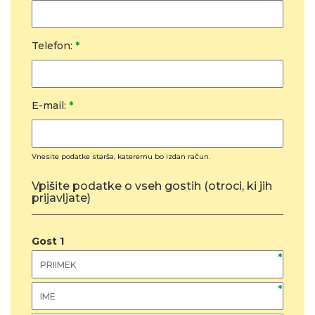
Telefon:
*
E-mail:
*
Vnesite podatke starša, kateremu bo izdan račun.
Vpišite podatke o vseh gostih (otroci, ki jih
prijavljate)
Gost
1
*
*