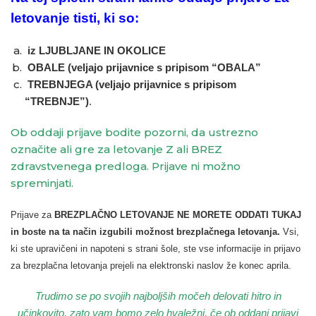
letovanje tisti, ki so:
iz LJUBLJANE IN OKOLICE
OBALE (veljajo prijavnice s pripisom “OBALA”
TREBNJEGA (veljajo prijavnice s pripisom
“TREBNJE”)
.
Ob oddaji prijave bodite pozorni, da ustrezno
označite ali gre za letovanje Z ali BREZ
zdravstvenega predloga. Prijave ni možno
spreminjati.
Prijave za
BREZPLAČNO LETOVANJE NE MORETE ODDATI TUKAJ
in boste na ta način izgubili možnost brezplačnega letovanja.
Vsi,
ki ste upravičeni in napoteni s strani šole, ste vse informacije in prijavo
za brezplačna letovanja prejeli na elektronski naslov že konec aprila.
Trudimo se po svojih najboljših močeh delovati hitro in
učinkovito, zato vam bomo zelo hvaležni, če ob oddani prijavi