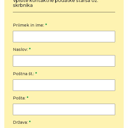
Vpišite kontaktne podatke starša oz.
skrbnika
Priimek in ime:
*
Naslov:
*
Poštna št.:
*
Pošta:
*
Država:
*