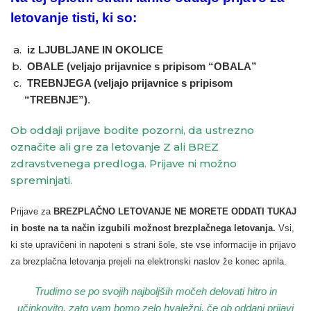
letovanje tisti, ki so:
iz LJUBLJANE IN OKOLICE
OBALE (veljajo prijavnice s pripisom “OBALA”
TREBNJEGA (veljajo prijavnice s pripisom
“TREBNJE”)
.
Ob oddaji prijave bodite pozorni, da ustrezno
označite ali gre za letovanje Z ali BREZ
zdravstvenega predloga. Prijave ni možno
spreminjati.
Prijave za
BREZPLAČNO LETOVANJE NE MORETE ODDATI TUKAJ
in boste na ta način izgubili možnost brezplačnega letovanja.
Vsi,
ki ste upravičeni in napoteni s strani šole, ste vse informacije in prijavo
za brezplačna letovanja prejeli na elektronski naslov že konec aprila.
Trudimo se po svojih najboljših močeh delovati hitro in
učinkovito, zato vam bomo zelo hvaležni, če ob oddani prijavi