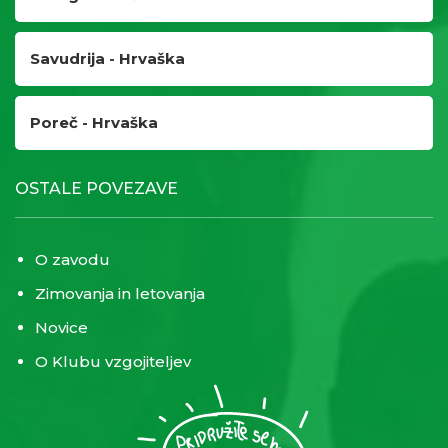
Savudrija - Hrvaška
Poreč - Hrvaška
OSTALE POVEZAVE
O zavodu
Zimovanja in letovanja
Novice
O Klubu vzgojiteljev