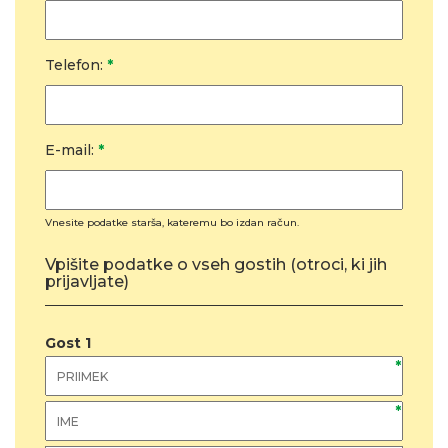
Telefon:
*
E-mail:
*
Vnesite podatke starša, kateremu bo izdan račun.
Vpišite podatke o vseh gostih (otroci, ki jih
prijavljate)
Gost
1
*
*