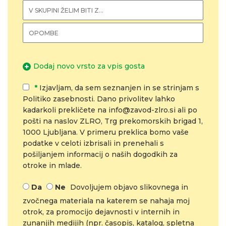
Dodaj novo vrsto za vpis gosta
*
Izjavljam, da sem seznanjen in se strinjam s
Politiko zasebnosti. Dano privolitev lahko
kadarkoli prekličete na info@zavod-zlro.si ali po
pošti na naslov ZLRO, Trg prekomorskih brigad 1,
1000 Ljubljana. V primeru preklica bomo vaše
podatke v celoti izbrisali in prenehali s
pošiljanjem informacij o naših dogodkih za
otroke in mlade.
Da
Ne
Dovoljujem objavo slikovnega in
zvočnega materiala na katerem se nahaja moj
otrok, za promocijo dejavnosti v internih in
zunanjih medijih (npr. časopis, katalog, spletna