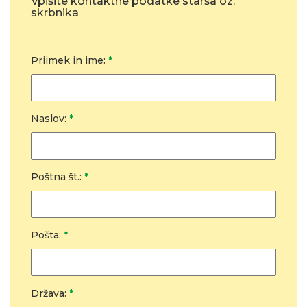
Vpišite kontaktne podatke starša oz.
skrbnika
Priimek in ime:
*
Naslov:
*
Poštna št.:
*
Pošta:
*
Država:
*