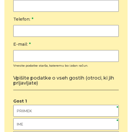
Telefon:
*
E-mail:
*
Vnesite podatke starša, kateremu bo izdan račun.
Vpišite podatke o vseh gostih (otroci, ki jih
prijavljate)
Gost
1
*
*