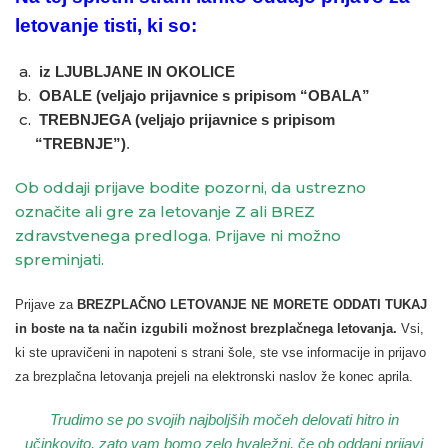
letovanje tisti, ki so:
iz LJUBLJANE IN OKOLICE
OBALE (veljajo prijavnice s pripisom “OBALA”
TREBNJEGA (veljajo prijavnice s pripisom
“TREBNJE”)
.
Ob oddaji prijave bodite pozorni, da ustrezno
označite ali gre za letovanje Z ali BREZ
zdravstvenega predloga. Prijave ni možno
spreminjati.
Prijave za
BREZPLAČNO LETOVANJE NE MORETE ODDATI TUKAJ
in boste na ta način izgubili možnost brezplačnega letovanja.
Vsi,
ki ste upravičeni in napoteni s strani šole, ste vse informacije in prijavo
za brezplačna letovanja prejeli na elektronski naslov že konec aprila.
Trudimo se po svojih najboljših močeh delovati hitro in
učinkovito, zato vam bomo zelo hvaležni, če ob oddani prijavi