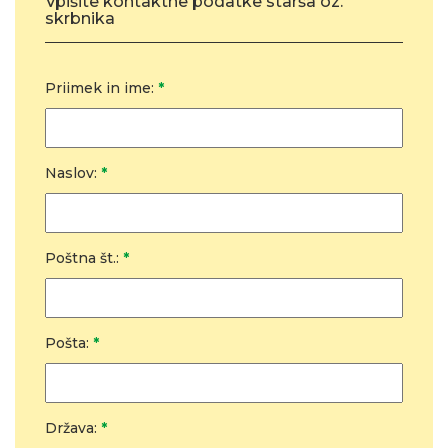
Vpišite kontaktne podatke starša oz.
skrbnika
Priimek in ime:
*
Naslov:
*
Poštna št.:
*
Pošta:
*
Država:
*