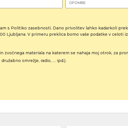
am s Politiko zasebnosti. Dano privolitev lahko kadarkoli prekl
0 Ljubljana. V primeru preklica bomo vaše podatke v celoti izb
n zvočnega materiala na katerem se nahaja moj otrok, za promo
 družabno omrežje, radio, … ipd.).