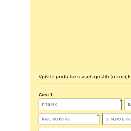
Vpišite podatke o vseh gostih (otroci, ki 
Gost
1
*
*