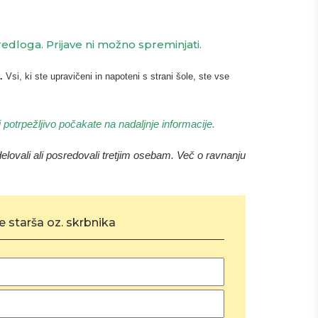
edloga. Prijave ni možno spreminjati.
.
Vsi, ki ste upravičeni in napoteni s strani šole, ste vse
 potrpežljivo počakate na nadaljnje informacije.
lovali ali posredovali tretjim osebam. Več o ravnanju
 starša oz. skrbnika