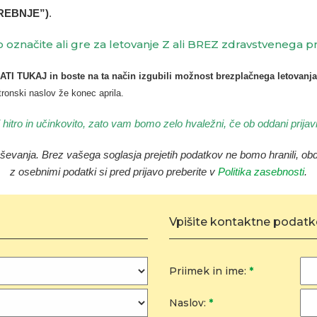
TREBNJE”)
.
o označite ali gre za letovanje Z ali BREZ zdravstvenega pr
KAJ in boste na ta način izgubili možnost brezplačnega letovanja
ktronski naslov že konec aprila.
hitro in učinkovito, zato vam bomo zelo hvaležni, če ob oddani prijavi
aševanja
.
Brez vašega soglasja prejetih podatkov ne bomo hranili, obde
z osebnimi podatki si pred prijavo preberite v
Politika zasebnosti
.
Vpišite kontaktne podatke
Priimek in ime:
*
Naslov:
*