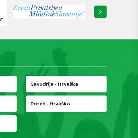
Savudrija - Hrvaška
Poreč - Hrvaška