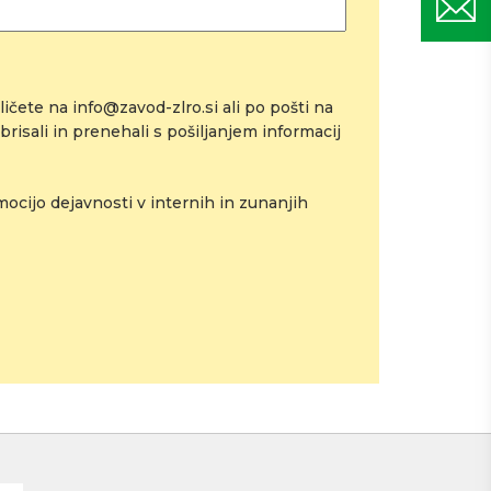
ičete na info@zavod-zlro.si ali po pošti na
risali in prenehali s pošiljanjem informacij
cijo dejavnosti v internih in zunanjih