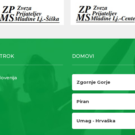
OTROK
DOMOVI
lovenija
Zgornje Gorje
Piran
Umag - Hrvaška