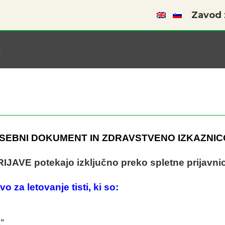
Zavod z
a
OSEBNI DOKUMENT IN ZDRAVSTVENO IZKAZNIC
IJAVE potekajo izključno preko spletne prijavni
o za letovanje tisti, ki so:
A”