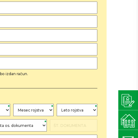
bo izdan račun.
*
*
*
*