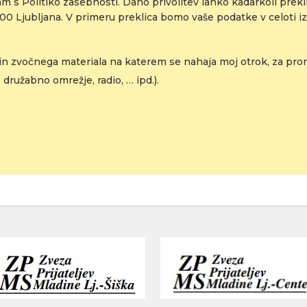
m s Politiko zasebnosti. Dano privolitev lahko kadarkoli prekli
0 Ljubljana. V primeru preklica bomo vaše podatke v celoti izb
n zvočnega materiala na katerem se nahaja moj otrok, za promo
 družabno omrežje, radio, … ipd.).