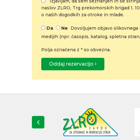
Izjavljam, da sem seznanjen in se strinja
naslov ZLRO, Trg prekomorskih brigad 1, 100
o naših dogodkih za otroke in mlade.
Da
Ne
Dovoljujem objavo slikovnega i
medijih (npr. časopis, katalog, spletna stran,
Polja označena z
*
so obvezna.
Oddaj rezervacijo