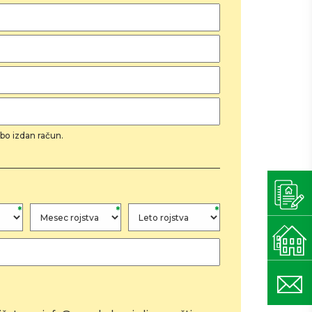
bo izdan račun.
*
*
*