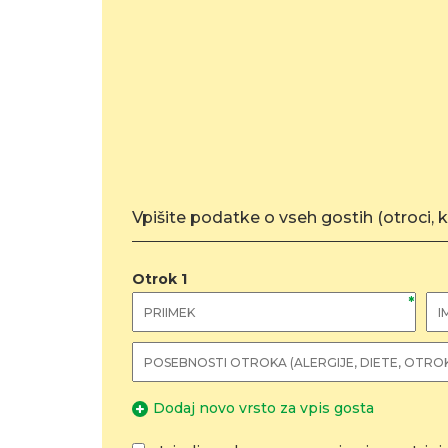
Vpišite podatke o vseh gostih (otroci, ki 
Otrok
1
*
Dodaj novo vrsto za vpis gosta