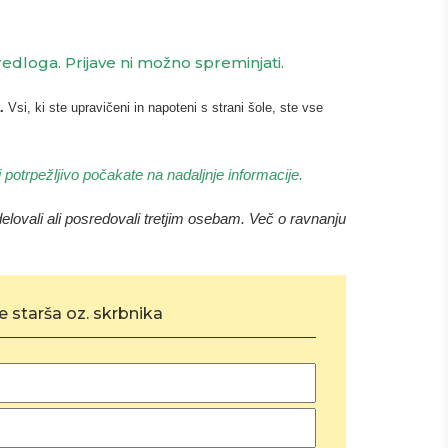
edloga. Prijave ni možno spreminjati.
.
Vsi, ki ste upravičeni in napoteni s strani šole, ste vse
 potrpežljivo počakate na nadaljnje informacije.
lovali ali posredovali tretjim osebam. Več o ravnanju
 starša oz. skrbnika