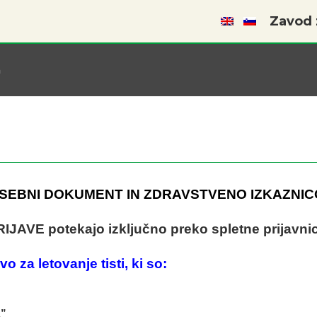
Zavod z
a
OSEBNI DOKUMENT IN ZDRAVSTVENO IZKAZNIC
IJAVE potekajo izključno preko spletne prijavni
o za letovanje tisti, ki so:
A”