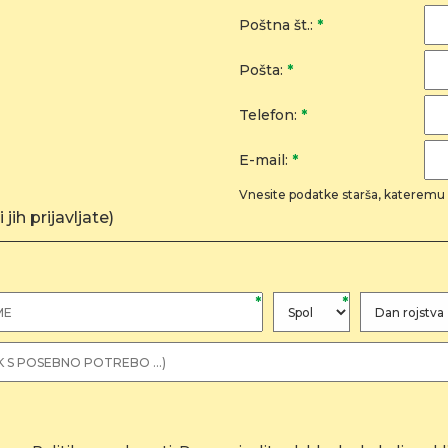
Poštna št.:
*
Pošta:
*
Telefon:
*
E-mail:
*
Vnesite podatke starša, kateremu 
jih prijavljate)
*
*