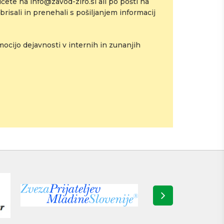
čete na info@zavod-zlro.si ali po pošti na
risali in prenehali s pošiljanjem informacij
cijo dejavnosti v internih in zunanjih