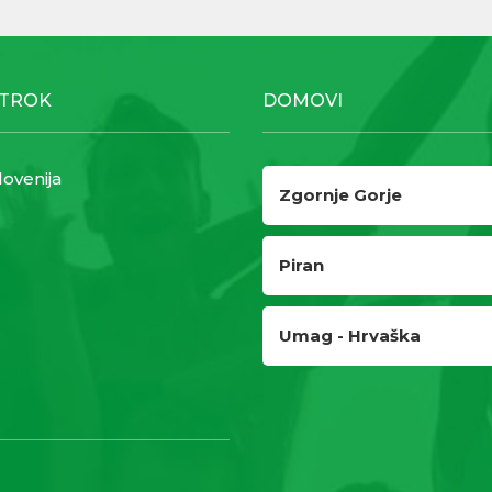
OTROK
DOMOVI
lovenija
Zgornje Gorje
Piran
Umag - Hrvaška