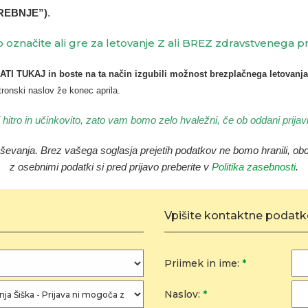
TREBNJE”)
.
o označite ali gre za letovanje Z ali BREZ zdravstvenega pr
KAJ in boste na ta način izgubili možnost brezplačnega letovanja
ktronski naslov že konec aprila.
hitro in učinkovito, zato vam bomo zelo hvaležni, če ob oddani prijavi
aševanja
.
Brez vašega soglasja prejetih podatkov ne bomo hranili, obde
z osebnimi podatki si pred prijavo preberite v
Politika zasebnosti
.
Vpišite kontaktne podatke
Priimek in ime:
*
Naslov:
*