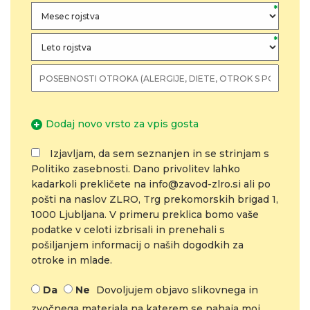
*
*
Dodaj novo vrsto za vpis gosta
Izjavljam, da sem seznanjen in se strinjam s
Politiko zasebnosti. Dano privolitev lahko
kadarkoli prekličete na info@zavod-zlro.si ali po
pošti na naslov ZLRO, Trg prekomorskih brigad 1,
1000 Ljubljana. V primeru preklica bomo vaše
podatke v celoti izbrisali in prenehali s
pošiljanjem informacij o naših dogodkih za
otroke in mlade.
Da
Ne
Dovoljujem objavo slikovnega in
zvočnega materiala na katerem se nahaja moj