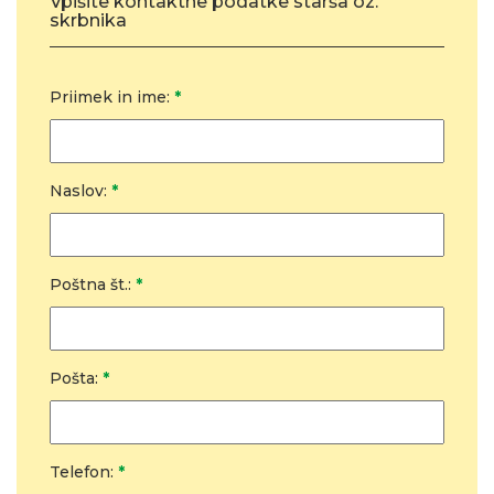
Vpišite kontaktne podatke starša oz.
skrbnika
Priimek in ime:
*
Naslov:
*
Poštna št.:
*
Pošta:
*
Telefon:
*