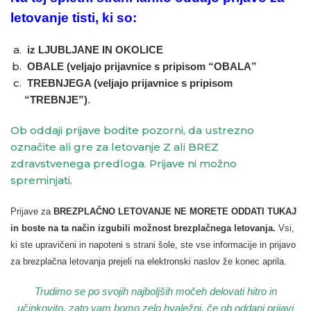
letovanje tisti, ki so:
iz LJUBLJANE IN OKOLICE
OBALE (veljajo prijavnice s pripisom “OBALA”
TREBNJEGA (veljajo prijavnice s pripisom
“TREBNJE”)
.
Ob oddaji prijave bodite pozorni, da ustrezno
označite ali gre za letovanje Z ali BREZ
zdravstvenega predloga. Prijave ni možno
spreminjati.
Prijave za
BREZPLAČNO LETOVANJE NE MORETE ODDATI TUKAJ
in boste na ta način izgubili možnost brezplačnega letovanja.
Vsi,
ki ste upravičeni in napoteni s strani šole, ste vse informacije in prijavo
za brezplačna letovanja prejeli na elektronski naslov že konec aprila.
Trudimo se po svojih najboljših močeh delovati hitro in
učinkovito, zato vam bomo zelo hvaležni, če ob oddani prijavi