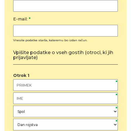
E-mail:
*
Vnesite podatke starša, kateremu bo izdan račun.
Vpišite podatke o vseh gostih (otroci, ki jih
prijavljate)
Otrok
1
*
*
*
*