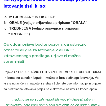
letovanje tisti, ki so:
iz LJUBLJANE IN OKOLICE
OBALE (veljajo prijavnice s pripisom “OBALA”
TREBNJEGA (veljajo prijavnice s pripisom
“TREBNJE”)
.
Ob oddaji prijave bodite pozorni, da ustrezno
označite ali gre za letovanje Z ali BREZ
zdravstvenega predloga. Prijave ni možno
spreminjati.
Prijave za
BREZPLAČNO LETOVANJE NE MORETE ODDATI TUKAJ
in boste na ta način izgubili možnost brezplačnega letovanja.
Vsi,
ki ste upravičeni in napoteni s strani šole, ste vse informacije in prijavo
za brezplačna letovanja prejeli na elektronski naslov že konec aprila.
Trudimo se po svojih najboljših močeh delovati hitro in
učinkovito, zato vam bomo zelo hvaležni, če ob oddani prijavi