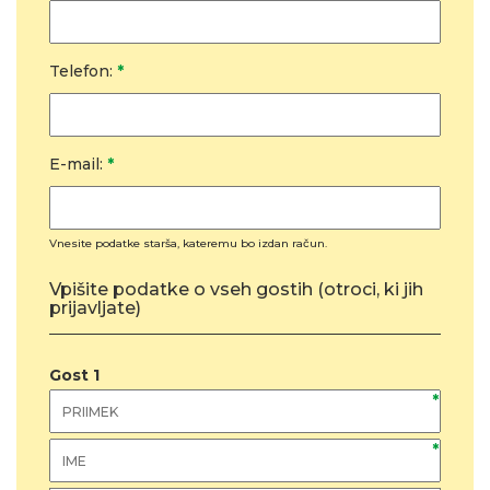
Telefon:
*
E-mail:
*
Vnesite podatke starša, kateremu bo izdan račun.
Vpišite podatke o vseh gostih (otroci, ki jih
prijavljate)
Gost
1
*
*