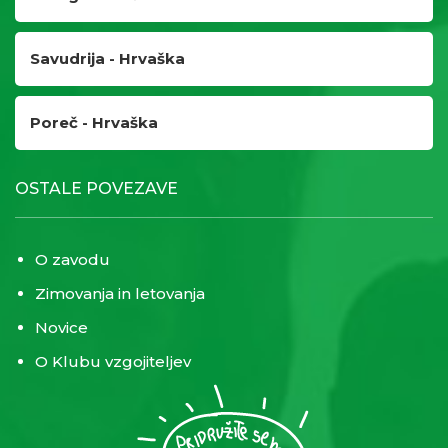
Savudrija - Hrvaška
Poreč - Hrvaška
OSTALE POVEZAVE
O zavodu
Zimovanja in letovanja
Novice
O Klubu vzgojiteljev