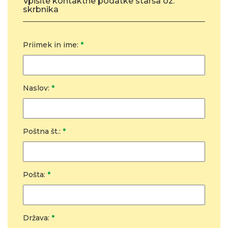
Vpišite kontaktne podatke starša oz.
skrbnika
Priimek in ime:
*
Naslov:
*
Poštna št.:
*
Pošta:
*
Država:
*