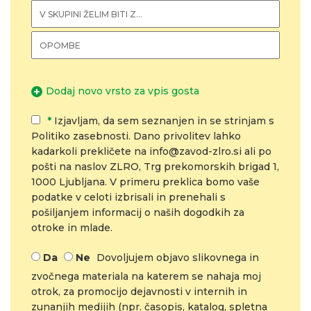
Dodaj novo vrsto za vpis gosta
*
Izjavljam, da sem seznanjen in se strinjam s
Politiko zasebnosti. Dano privolitev lahko
kadarkoli prekličete na info@zavod-zlro.si ali po
pošti na naslov ZLRO, Trg prekomorskih brigad 1,
1000 Ljubljana. V primeru preklica bomo vaše
podatke v celoti izbrisali in prenehali s
pošiljanjem informacij o naših dogodkih za
otroke in mlade.
Da
Ne
Dovoljujem objavo slikovnega in
zvočnega materiala na katerem se nahaja moj
otrok, za promocijo dejavnosti v internih in
zunanjih medijih (npr. časopis, katalog, spletna