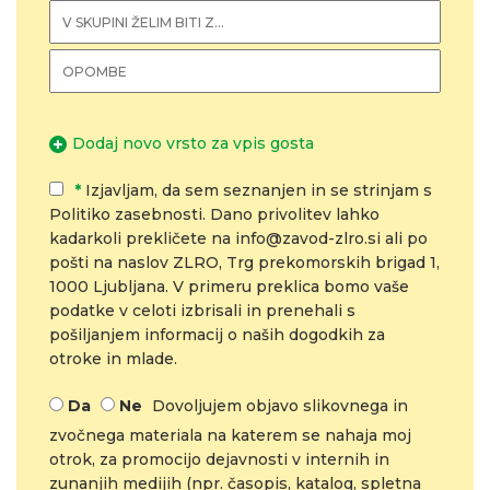
Dodaj novo vrsto za vpis gosta
*
Izjavljam, da sem seznanjen in se strinjam s
Politiko zasebnosti. Dano privolitev lahko
kadarkoli prekličete na info@zavod-zlro.si ali po
pošti na naslov ZLRO, Trg prekomorskih brigad 1,
1000 Ljubljana. V primeru preklica bomo vaše
podatke v celoti izbrisali in prenehali s
pošiljanjem informacij o naših dogodkih za
otroke in mlade.
Da
Ne
Dovoljujem objavo slikovnega in
zvočnega materiala na katerem se nahaja moj
otrok, za promocijo dejavnosti v internih in
zunanjih medijih (npr. časopis, katalog, spletna