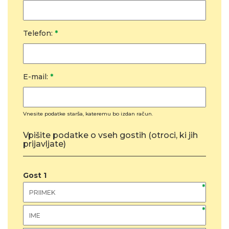
Telefon:
*
E-mail:
*
Vnesite podatke starša, kateremu bo izdan račun.
Vpišite podatke o vseh gostih (otroci, ki jih
prijavljate)
Gost
1
*
*