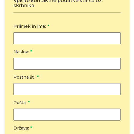
Vpišite kontaktne podatke starša oz.
skrbnika
Priimek in ime:
*
Naslov:
*
Poštna št.:
*
Pošta:
*
Država:
*