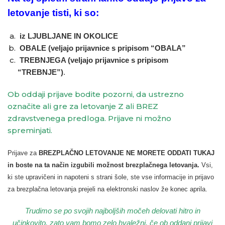
letovanje tisti, ki so:
iz LJUBLJANE IN OKOLICE
OBALE (veljajo prijavnice s pripisom “OBALA”
TREBNJEGA (veljajo prijavnice s pripisom
“TREBNJE”)
.
Ob oddaji prijave bodite pozorni, da ustrezno
označite ali gre za letovanje Z ali BREZ
zdravstvenega predloga. Prijave ni možno
spreminjati.
Prijave za
BREZPLAČNO LETOVANJE NE MORETE ODDATI TUKAJ
in boste na ta način izgubili možnost brezplačnega letovanja.
Vsi,
ki ste upravičeni in napoteni s strani šole, ste vse informacije in prijavo
za brezplačna letovanja prejeli na elektronski naslov že konec aprila.
Trudimo se po svojih najboljših močeh delovati hitro in
učinkovito, zato vam bomo zelo hvaležni, če ob oddani prijavi