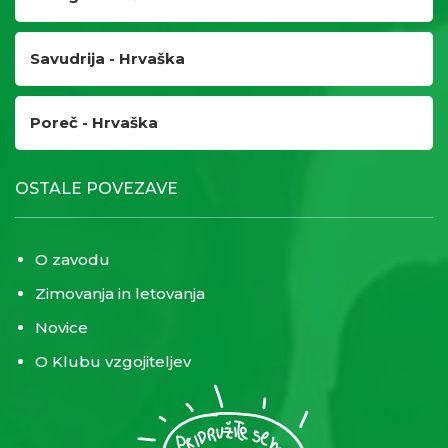
Savudrija - Hrvaška
Poreč - Hrvaška
OSTALE POVEZAVE
O zavodu
Zimovanja in letovanja
Novice
O Klubu vzgojiteljev