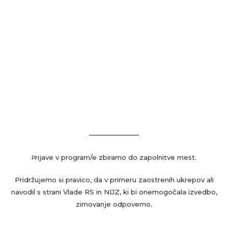
——————–
rijave v program/e zbiramo do zapolnitve mest.
P
Pridržujemo si pravico, da v primeru zaostrenih ukrepov ali
navodil s strani Vlade RS in NIJZ, ki bi onemogočala izvedbo,
zimovanje odpovemo.