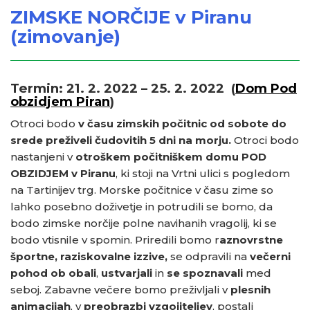
ZIMSKE NORČIJE v Piranu
(zimovanje)
Termin: 21. 2. 2022 – 25. 2. 2022
(
Dom Pod
obzidjem Piran
)
Otroci bodo
v času zimskih počitnic od sobote do
srede preživeli čudovitih 5 dni na morju.
Otroci bodo
nastanjeni v
otroškem
počitniškem domu POD
OBZIDJEM v Piranu
, ki stoji na Vrtni ulici s pogledom
na Tartinijev trg. Morske počitnice v času zime so
lahko posebno doživetje in potrudili se bomo, da
bodo zimske norčije polne navihanih vragolij, ki se
bodo vtisnile v spomin. Priredili bomo r
aznovrstne
športne, raziskovalne izzive,
se odpravili na
večerni
pohod ob obali
,
ustvarjali
in
se spoznavali
med
seboj. Zabavne večere bomo preživljali v
plesnih
animacijah
, v
preobrazbi vzgojiteljev
, postali