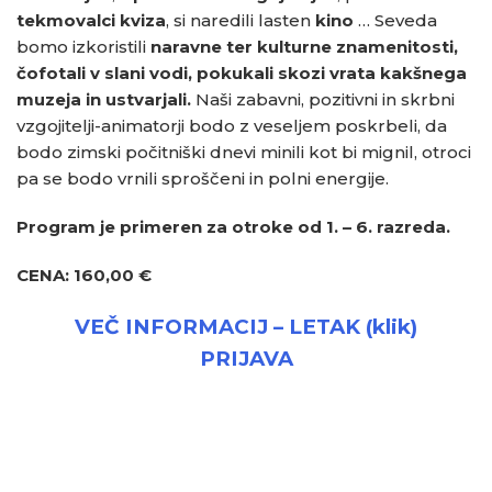
tekmovalci kviza
, si naredili lasten
kino
… Seveda
bomo izkoristili
naravne ter kulturne znamenitosti,
čofotali v slani vodi, pokukali skozi vrata kakšnega
muzeja in ustvarjali.
Naši zabavni, pozitivni in skrbni
vzgojitelji-animatorji bodo z veseljem poskrbeli, da
bodo zimski počitniški dnevi minili kot bi mignil, otroci
pa se bodo vrnili sproščeni in polni energije.
Program je primeren za otroke od 1. – 6. razreda.
CENA: 160,00 €
VEČ INFORMACIJ – LETAK (klik)
PRIJAVA