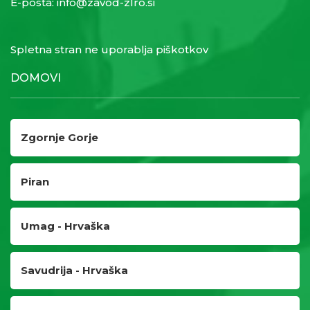
E-pošta:
info@zavod-zlro.si
Spletna stran ne uporablja piškotkov
DOMOVI
Zgornje Gorje
Piran
Umag - Hrvaška
Savudrija - Hrvaška