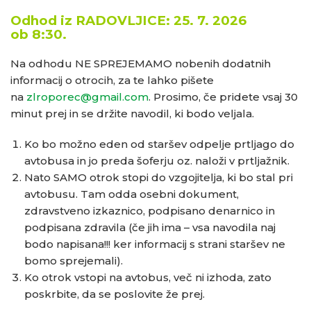
Odhod iz RADOVLJICE: 25. 7. 2026
ob
8:30.
Na odhodu NE SPREJEMAMO nobenih dodatnih
informacij o otrocih, za te lahko pišete
na
zlroporec@gmail.com
. Prosimo, če pridete vsaj 30
minut prej in se držite navodil, ki bodo veljala.
Ko bo možno eden od staršev odpelje prtljago do
avtobusa in jo preda šoferju oz. naloži v prtljažnik.
Nato SAMO otrok stopi do vzgojitelja, ki bo stal pri
avtobusu. Tam odda osebni dokument,
zdravstveno izkaznico, podpisano denarnico in
podpisana zdravila (če jih ima – vsa navodila naj
bodo napisana!!! ker informacij s strani staršev ne
bomo sprejemali).
Ko otrok vstopi na avtobus, več ni izhoda, zato
poskrbite, da se poslovite že prej.