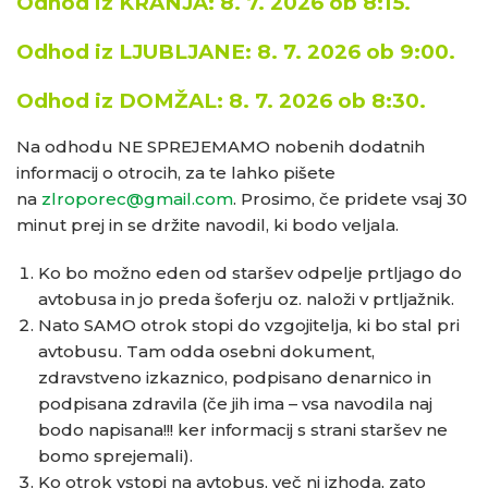
Odhod iz KRANJA:
8. 7. 2026 ob 8
:15.
Odhod iz LJUBLJANE: 8. 7. 2026 ob
9:00.
Odhod iz DOMŽAL: 8. 7. 2026 ob
8:30.
Na odhodu NE SPREJEMAMO nobenih dodatnih
informacij o otrocih, za te lahko pišete
na
zlroporec@gmail.com
. Prosimo, če pridete vsaj 30
minut prej in se držite navodil, ki bodo veljala.
Ko bo možno eden od staršev odpelje prtljago do
avtobusa in jo preda šoferju oz. naloži v prtljažnik.
Nato SAMO otrok stopi do vzgojitelja, ki bo stal pri
avtobusu. Tam odda osebni dokument,
zdravstveno izkaznico, podpisano denarnico in
podpisana zdravila (če jih ima – vsa navodila naj
bodo napisana!!! ker informacij s strani staršev ne
bomo sprejemali).
Ko otrok vstopi na avtobus, več ni izhoda, zato