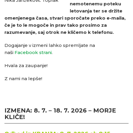
Nika Janžekovič Toplak
nemotenemu poteku
letovanja ter se držite
omenjenega časa, stvari sporočate preko e-maila,
če je to le mogoče in prav tako prosimo za
razumevanje, saj otrok ne kličemo k telefonu.
Dogajanje v izmeni lahko spremljate na
naši
Facebook strani
.
Hvala za zaupanje!
Z nami na lepše!
IZMENA:
8. 7. – 18. 7. 2026 – MORJE
KLIČE!