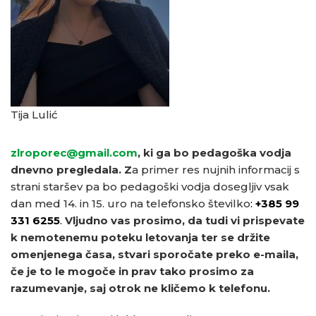
Tija Lulić
zlroporec@gmail.com
, ki ga bo pedagoška vodja
dnevno pregledala.
Z
a primer res nujnih informacij s
strani staršev pa bo pedagoški vodja dosegljiv vsak
dan med 14. in 15. uro na telefonsko številko
:
+385 99
331 6255
.
Vljudno vas prosimo, da tudi vi prispevate
k nemotenemu poteku letovanja ter se držite
omenjenega časa, stvari sporočate preko e-maila,
če je to le mogoče in prav tako prosimo za
razumevanje, saj otrok ne kličemo k telefonu.