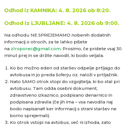
4. 8. 2026 ob
8:20.
Odhod iz KAMNIKA:
Odhod iz LJUBLJANE:
4. 8.
2026 ob
9:00.
Na odhodu NE SPREJEMAMO nobenih dodatnih
informacij o otrocih, za te lahko pišete
na
zlroporec@gmail.com
. Prosimo, če pridete vsaj 30
minut prej in se držite navodil, ki bodo veljala.
Ko bo možno eden od staršev odpelje prtljago do
avtobusa in jo preda šoferju oz. naloži v prtljažnik.
Nato SAMO otrok stopi do vzgojitelja, ki bo stal pri
avtobusu. Tam odda osebni dokument,
zdravstveno izkaznico, podpisano denarnico in
podpisana zdravila (če jih ima – vsa navodila naj
bodo napisana!!! ker informacij s strani staršev ne
bomo sprejemali).
Ko otrok vstopi na avtobus, več ni izhoda, zato