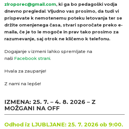
zlroporec@gmail.com
, ki ga bo pedagoški vodja
dnevno pregledal
.
Vljudno vas prosimo, da tudi vi
prispevate k nemotenemu poteku letovanja ter se
držite omenjenega časa, stvari sporočate preko e-
maila, če je to le mogoče in prav tako prosimo za
razumevanje, saj otrok ne kličemo k telefonu.
Dogajanje v izmeni lahko spremljate na
naši
Facebook strani
.
Hvala za zaupanje!
Z nami na lepše!
IZMENA:
25. 7. – 4. 8. 2026 – Z
MOŽGANI NA OFF
Odhod iz LJUBLJANE: 25. 7. 2026 ob
9:00.