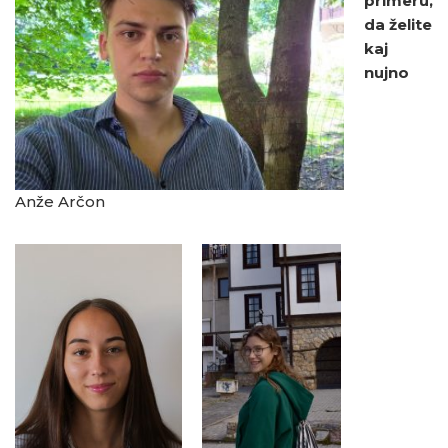
primeru,
da želite
kaj
nujno
Anže Arčon