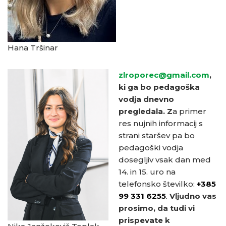
Hana Tršinar
zlroporec@gmail.com
,
ki ga bo pedagoška
vodja dnevno
pregledala.
Z
a primer
res nujnih informacij s
strani staršev pa bo
pedagoški vodja
dosegljiv vsak dan med
14. in 15. uro na
telefonsko številko
:
+385
99 331 6255
.
Vljudno vas
prosimo, da tudi vi
prispevate k