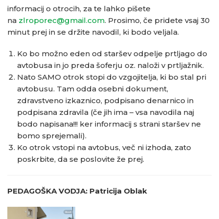
informacij o otrocih, za te lahko pišete
na
zlroporec@gmail.com
. Prosimo, če pridete vsaj 30
minut prej in se držite navodil, ki bodo veljala.
Ko bo možno eden od staršev odpelje prtljago do
avtobusa in jo preda šoferju oz. naloži v prtljažnik.
Nato SAMO otrok stopi do vzgojitelja, ki bo stal pri
avtobusu. Tam odda osebni dokument,
zdravstveno izkaznico, podpisano denarnico in
podpisana zdravila (če jih ima – vsa navodila naj
bodo napisana!!! ker informacij s strani staršev ne
bomo sprejemali).
Ko otrok vstopi na avtobus, več ni izhoda, zato
poskrbite, da se poslovite že prej.
PEDAGOŠKA VODJA: Patricija Oblak