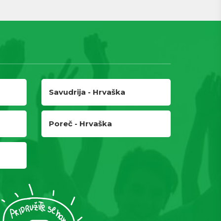
Savudrija - Hrvaška
Poreč - Hrvaška