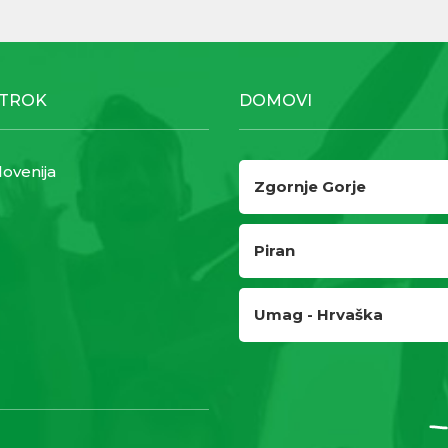
OTROK
DOMOVI
lovenija
Zgornje Gorje
Piran
Umag - Hrvaška