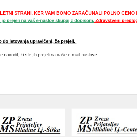
TNI STRANI, KER VAM BOMO ZARAČUNALI POLNO CENO in ne b
e jo prejeli na vaš e-naslov skupaj z dopisom.
Zdravstveni predlog 
 do letovanja upravičeni, že prejeli.
 navodil, ki ste jih prejeli na vaše e-mail naslove.