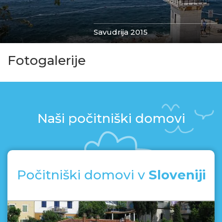
Savudrija 2015
Fotogalerije
Naši počitniški domovi
Počitniški domovi v
Sloveniji