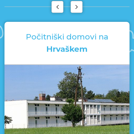
Počitniški domovi na
Hrvaškem